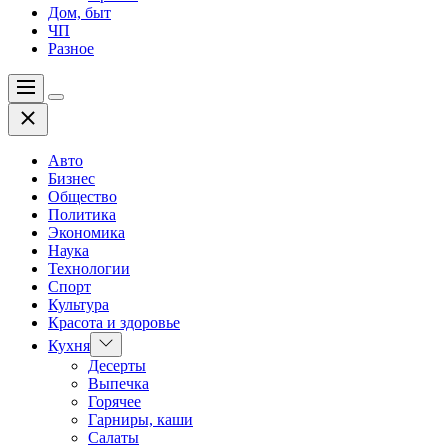
Дом, быт
ЧП
Разное
Меню
Цвет
Закрыть
переключателя
Авто
Бизнес
Общество
Политика
Экономика
Наука
Технологии
Спорт
Культура
Красота и здоровье
Показать
Кухня
подменю
Десерты
Выпечка
Горячее
Гарниры, каши
Салаты