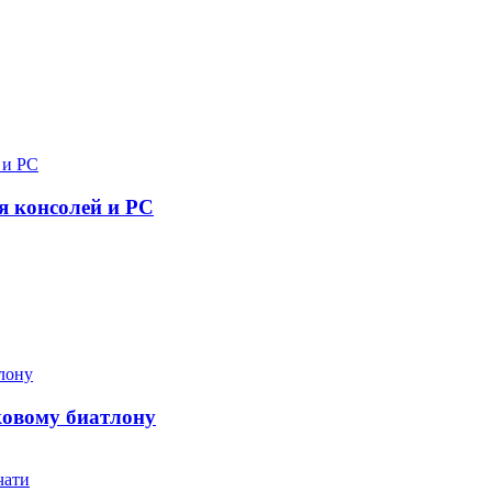
я консолей и PC
ковому биатлону