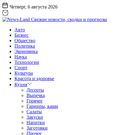
Перейти
Четверг, 6 августа 2026
к
содержанию
News-
Авто
Land
Бизнес
Свежие
Общество
новости,
Политика
сводки
Экономика
и
Наука
прогнозы
Технологии
Спорт
Культура
Красота и здоровье
Кухня
Десерты
Выпечка
Горячее
Гарниры, каши
Салаты
Закуски
Напитки
Заготовки
Прочее