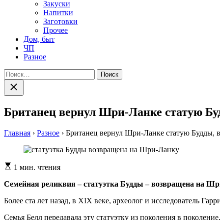
Закуски
Напитки
Заготовки
Прочее
Дом, быт
ЧП
Разное
Найти:
Закрыть
поиск
Британец вернул Шри-Ланке статую Буд
Главная
›
Разное
›
Британец вернул Шри-Ланке статую Будды, в
Расчетное
1 мин. чтения
время
чтения
Семейная реликвия – статуэтка Будды – возвращена на Шри-
Более ста лет назад, в XIX веке, археолог и исследователь Га
Семья Белл передавала эту статуэтку из поколения в поколение