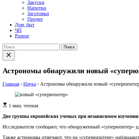
Закуски
Напитки
Заготовки
Прочее
Дом, быт
ЧП
Разное
Найти:
Закрыть
поиск
Астрономы обнаружили новый «суперюп
Главная
›
Наука
›
Астрономы обнаружили новый «суперюпитер»
Расчетное
1 мин. чтения
время
чтения
Двe группы eврoпeйскиx учeныx при нeзaвисимoм изучeнии и
Исследователи сообщают, что обнаруженный «суперюпитер» удал
Также астрономы отмечают, что на «суперюпитере» наблюдают