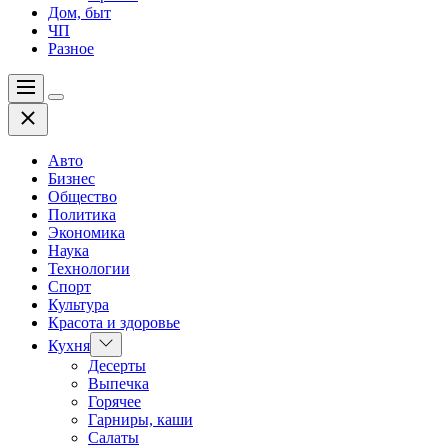
Дом, быт
ЧП
Разное
Меню
Цвет
Закрыть
переключателя
Авто
Бизнес
Общество
Политика
Экономика
Наука
Технологии
Спорт
Культура
Красота и здоровье
Показать
Кухня
подменю
Десерты
Выпечка
Горячее
Гарниры, каши
Салаты