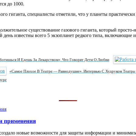
тся до 1000.
ого гиганта, специалисты отметили, что у планеты практически от
лжительное существование газового гиганта, который просто-н
день известны всего 5 экзопланет редкого типа, включающие и 
ботишься И Едешь За Лекарством». Что Говорят Дети О Любви
«Самое Плохое В Театре — Равнодушие». Интервью С Худруком Театра
зуре
и применения
 создало новые возможности для защиты информации и минимиз