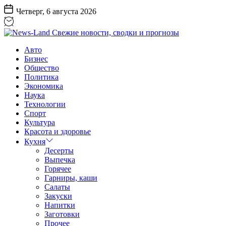
Перейти
Четверг, 6 августа 2026
к
содержанию
News-
Авто
Land
Бизнес
Свежие
Общество
новости,
Политика
сводки
Экономика
и
Наука
прогнозы
Технологии
Спорт
Культура
Красота и здоровье
Кухня
Десерты
Выпечка
Горячее
Гарниры, каши
Салаты
Закуски
Напитки
Заготовки
Прочее