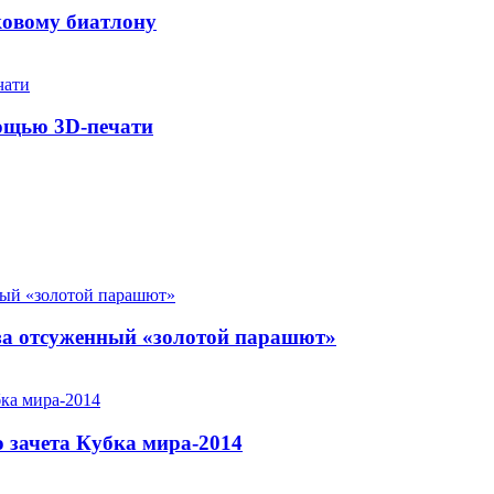
ковому биатлону
мощью 3D-печати
за отсуженный «золотой парашют»
 зачета Кубка мира-2014